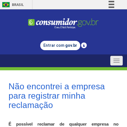
BRASIL
Simplifique!
Comunica BR
Participe
Acesso à informação
Entrar com
gov.br
Legislação
Canais
Toggle
naviga
Não encontrei a empresa
para registrar minha
reclamação
É possível reclamar de qualquer empresa no