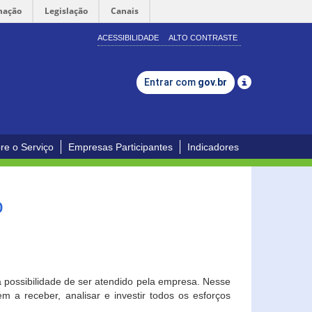
mação
Legislação
Canais
ACESSIBILIDADE
ALTO CONTRASTE
Entrar com
gov.br
re o Serviço
Empresas Participantes
Indicadores
o
a possibilidade de ser atendido pela empresa. Nesse
 a receber, analisar e investir todos os esforços