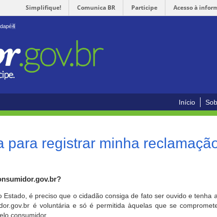
Simplifique!
Comunica BR
Participe
Acesso à infor
odapé
4
Início
Sob
 para registrar minha reclamaçã
onsumidor.gov.br?
o Estado, é preciso que o cidadão consiga de fato ser ouvido e tenha 
or.gov.br é voluntária e só é permitida àquelas que se comprometem
elo consumidor.