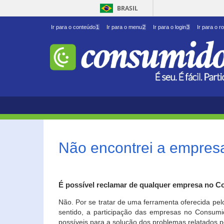
BRASIL
Ir para o conteúdo
1
Ir para o menu
2
Ir para o login
3
Ir para o r
Não encontrei a empresa
É possível reclamar de qualquer empresa no C
Não. Por se tratar de uma ferramenta oferecida pel
sentido, a participação das empresas no Consumid
possíveis para a solução dos problemas relatados p