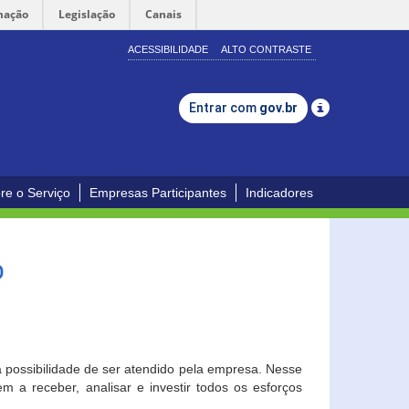
mação
Legislação
Canais
ACESSIBILIDADE
ALTO CONTRASTE
Entrar com
gov.br
re o Serviço
Empresas Participantes
Indicadores
o
a possibilidade de ser atendido pela empresa. Nesse
 a receber, analisar e investir todos os esforços