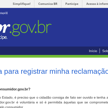
Simplifique!
Comunica BR
Participe
Acesso à infor
odapé
4
Início
Sob
 para registrar minha reclamaçã
onsumidor.gov.br?
o Estado, é preciso que o cidadão consiga de fato ser ouvido e tenha 
or.gov.br é voluntária e só é permitida àquelas que se comprometem
elo consumidor.