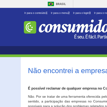
BRASIL
Ir para o conteúdo
1
Ir para o menu
2
Ir para o login
3
Ir para o r
Não encontrei a empresa
É possível reclamar de qualquer empresa no C
Não. Por se tratar de uma ferramenta oferecida pel
sentido, a participação das empresas no Consumid
possíveis para a solução dos problemas relatados p