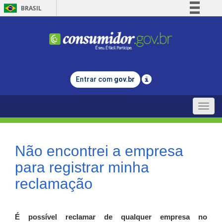
BRASIL
Simplifique!
Comunica BR
Participe
Acesso à informação
Entrar com
gov.br
Legislação
Canais
Toggle
naviga
Não encontrei a empresa
para registrar minha
reclamação
É possível reclamar de qualquer empresa no