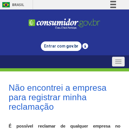
BRASIL
Simplifique!
Comunica BR
Participe
Acesso à informação
Entrar com
gov.br
Legislação
Canais
Toggle
naviga
Não encontrei a empresa
para registrar minha
reclamação
É possível reclamar de qualquer empresa no