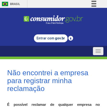
BRASIL
Simplifique!
Comunica BR
Participe
Acesso à informação
Entrar com
gov.br
Legislação
Canais
Toggle
naviga
Não encontrei a empresa
para registrar minha
reclamação
É possível reclamar de qualquer empresa no