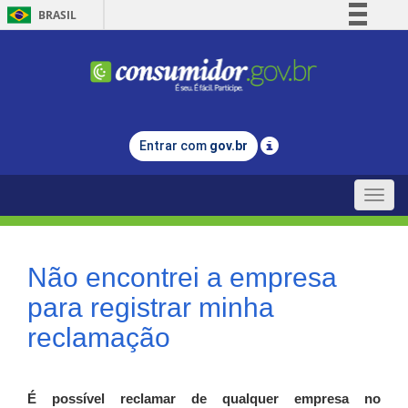
BRASIL
Simplifique!
Comunica BR
Participe
Acesso à informação
Entrar com
gov.br
Legislação
Canais
Toggle
naviga
Não encontrei a empresa
para registrar minha
reclamação
É possível reclamar de qualquer empresa no