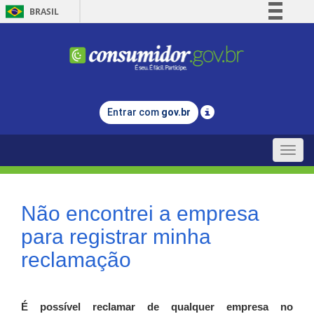
BRASIL
Simplifique!
Comunica BR
Participe
Acesso à informação
Entrar com
gov.br
Legislação
Canais
Toggle
naviga
Não encontrei a empresa
para registrar minha
reclamação
É possível reclamar de qualquer empresa no