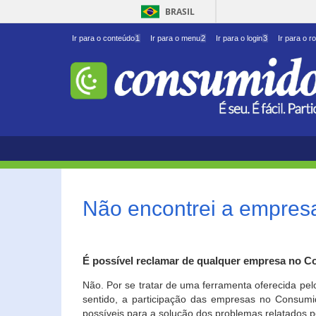
BRASIL
Ir para o conteúdo
1
Ir para o menu
2
Ir para o login
3
Ir para o r
Não encontrei a empresa
É possível reclamar de qualquer empresa no C
Não. Por se tratar de uma ferramenta oferecida pel
sentido, a participação das empresas no Consumid
possíveis para a solução dos problemas relatados p