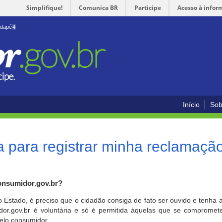
Simplifique!
Comunica BR
Participe
Acesso à infor
odapé
4
Início
Sob
 para registrar minha reclamaçã
onsumidor.gov.br?
o Estado, é preciso que o cidadão consiga de fato ser ouvido e tenha 
or.gov.br é voluntária e só é permitida àquelas que se comprometem
elo consumidor.