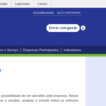
mação
Legislação
Canais
ACESSIBILIDADE
ALTO CONTRASTE
Entrar com
gov.br
re o Serviço
Empresas Participantes
Indicadores
o
a possibilidade de ser atendido pela empresa. Nesse
 a receber, analisar e investir todos os esforços