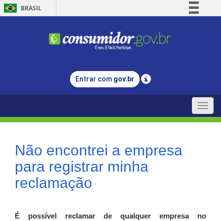
BRASIL
Simplifique!
Comunica BR
Participe
Acesso à informação
Entrar com
gov.br
Legislação
Canais
Toggle
naviga
Não encontrei a empresa
para registrar minha
reclamação
É possível reclamar de qualquer empresa no