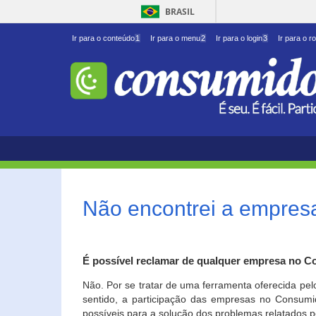
BRASIL
Ir para o conteúdo
1
Ir para o menu
2
Ir para o login
3
Ir para o r
Não encontrei a empresa
É possível reclamar de qualquer empresa no C
Não. Por se tratar de uma ferramenta oferecida pel
sentido, a participação das empresas no Consumid
possíveis para a solução dos problemas relatados p