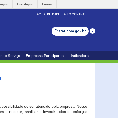
mação
Legislação
Canais
ACESSIBILIDADE
ALTO CONTRASTE
Entrar com
gov.br
re o Serviço
Empresas Participantes
Indicadores
o
a possibilidade de ser atendido pela empresa. Nesse
 a receber, analisar e investir todos os esforços