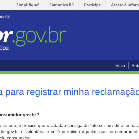
Simplifique!
Comunica BR
Participe
Acesso à infor
odapé
4
Início
Sob
 para registrar minha reclamaçã
onsumidor.gov.br?
o Estado, é preciso que o cidadão consiga de fato ser ouvido e tenha 
or.gov.br é voluntária e só é permitida àquelas que se comprometem
elo consumidor.