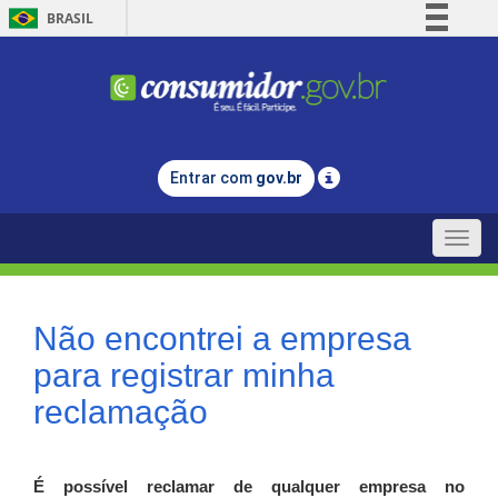
BRASIL
Simplifique!
Comunica BR
Participe
Acesso à informação
Entrar com
gov.br
Legislação
Canais
Toggle
naviga
Não encontrei a empresa
para registrar minha
reclamação
É possível reclamar de qualquer empresa no