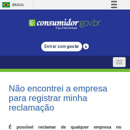
BRASIL
Simplifique!
Comunica BR
Participe
Acesso à informação
Entrar com
gov.br
Legislação
Canais
Toggle
naviga
Não encontrei a empresa
para registrar minha
reclamação
É possível reclamar de qualquer empresa no