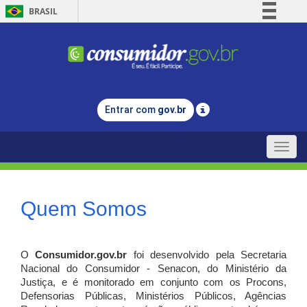
BRASIL
Simplifique!
Comunica BR
Participe
Acesso à informação
Entrar com
gov.br
Legislação
Canais
Toggle
naviga
Quem Somos
O
Consumidor.gov.br
foi desenvolvido pela Secretaria
Nacional do Consumidor - Senacon, do Ministério da
Justiça, e é monitorado em conjunto com os Procons,
Defensorias Públicas, Ministérios Públicos, Agências