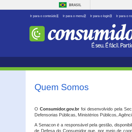
BRASIL
Ir para o conteúdo
1
Ir para o menu
2
Ir para o login
3
Ir para o r
Quem Somos
O
Consumidor.gov.br
foi desenvolvido pela Se
Defensorias Públicas, Ministérios Públicos, Agênc
A Senacon é a responsável pela gestão, disponib
de Defesa do Consumidor que, por meio de coo