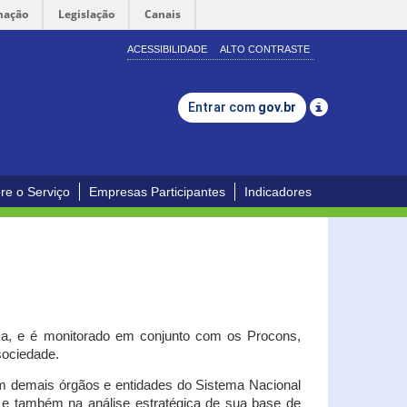
mação
Legislação
Canais
ACESSIBILIDADE
ALTO CONTRASTE
Entrar com
gov.br
re o Serviço
Empresas Participantes
Indicadores
iça, e é monitorado em conjunto com os Procons,
 sociedade.
om demais órgãos e entidades do Sistema Nacional
o e também na análise estratégica de sua base de