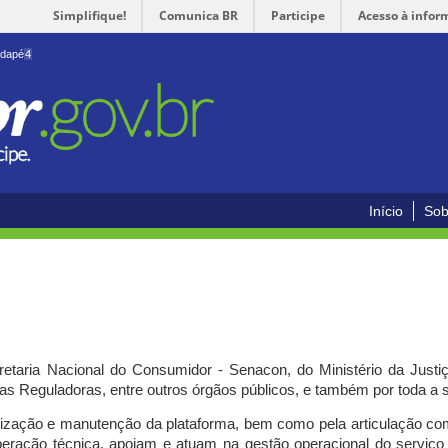
Simplifique!
Comunica BR
Participe
Acesso à infor
odapé
4
Início
Sob
cretaria Nacional do Consumidor - Senacon, do Ministério da Just
ias Reguladoras, entre outros órgãos públicos, e também por toda a
ilização e manutenção da plataforma, bem como pela articulação c
peração técnica, apoiam e atuam
na gestão operacional do serviç