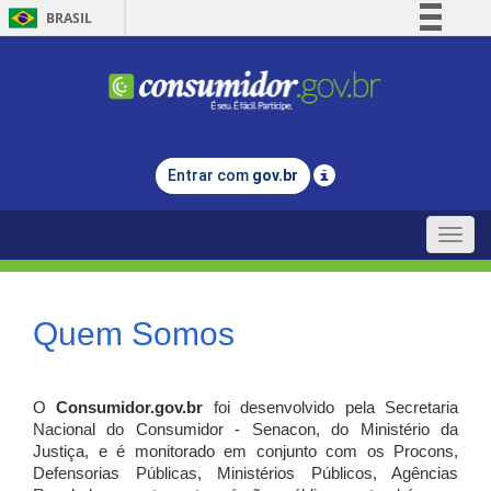
BRASIL
Simplifique!
Comunica BR
Participe
Acesso à informação
Entrar com
gov.br
Legislação
Canais
Toggle
naviga
Quem Somos
O
Consumidor.gov.br
foi desenvolvido pela Secretaria
Nacional do Consumidor - Senacon, do Ministério da
Justiça, e é monitorado em conjunto com os Procons,
Defensorias Públicas, Ministérios Públicos, Agências