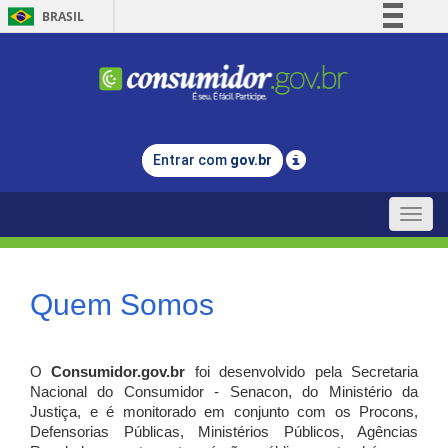
BRASIL
Simplifique!
Comunica BR
Participe
Acesso à informação
Entrar com
gov.br
Legislação
Canais
Toggle
naviga
Quem Somos
O
Consumidor.gov.br
foi desenvolvido pela Secretaria
Nacional do Consumidor - Senacon, do Ministério da
Justiça, e é monitorado em conjunto com os Procons,
Defensorias Públicas, Ministérios Públicos, Agências