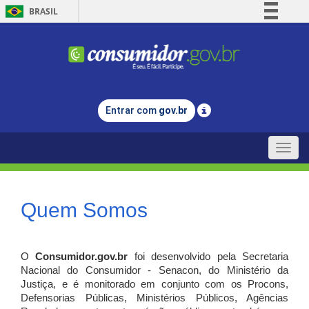
BRASIL
Simplifique!
Comunica BR
Participe
Acesso à informação
Entrar com
gov.br
Legislação
Canais
Toggle
naviga
Quem Somos
O
Consumidor.gov.br
foi desenvolvido pela Secretaria
Nacional do Consumidor - Senacon, do Ministério da
Justiça, e é monitorado em conjunto com os Procons,
Defensorias Públicas, Ministérios Públicos, Agências