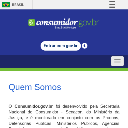
BRASIL
Simplifique!
Comunica BR
Participe
Acesso à informação
Entrar com
gov.br
Legislação
Canais
Toggle
naviga
Quem Somos
O
Consumidor.gov.br
foi desenvolvido pela Secretaria
Nacional do Consumidor - Senacon, do Ministério da
Justiça, e é monitorado em conjunto com os Procons,
Defensorias Públicas, Ministérios Públicos, Agências