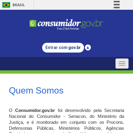
BRASIL
Simplifique!
Comunica BR
Participe
Acesso à informação
Entrar com
gov.br
Legislação
Canais
Toggle
naviga
Quem Somos
O
Consumidor.gov.br
foi desenvolvido pela Secretaria
Nacional do Consumidor - Senacon, do Ministério da
Justiça, e é monitorado em conjunto com os Procons,
Defensorias Públicas, Ministérios Públicos, Agências