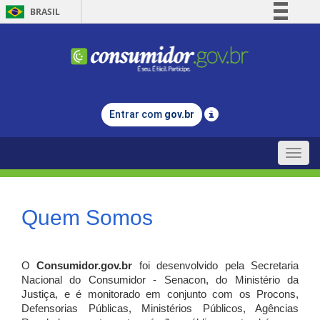
BRASIL
Simplifique!
Comunica BR
Participe
Acesso à informação
Entrar com
gov.br
Legislação
Canais
Toggle
naviga
Quem Somos
O
Consumidor.gov.br
foi desenvolvido pela Secretaria
Nacional do Consumidor - Senacon, do Ministério da
Justiça, e é monitorado em conjunto com os Procons,
Defensorias Públicas, Ministérios Públicos, Agências