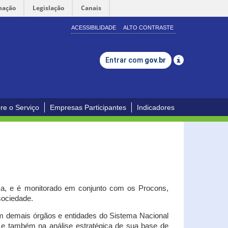
mação
Legislação
Canais
ACESSIBILIDADE
ALTO CONTRASTE
Entrar com
gov.br
re o Serviço
Empresas Participantes
Indicadores
iça, e é monitorado em conjunto com os Procons,
 sociedade.
om demais órgãos e entidades do Sistema Nacional
o e também na análise estratégica de sua base de