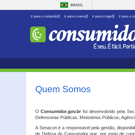
BRASIL
Ir para o conteúdo
1
Ir para o menu
2
Ir para o login
3
Ir para o r
Quem Somos
O
Consumidor.gov.br
foi desenvolvido pela Se
Defensorias Públicas, Ministérios Públicos, Agênc
A Senacon é a responsável pela gestão, disponib
de Defesa do Consumidor que, por meio de coo