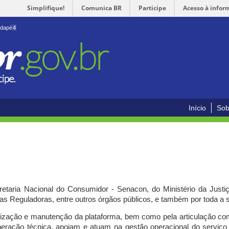
Simplifique!
Comunica BR
Participe
Acesso à infor
odapé
4
Início
Sob
cretaria Nacional do Consumidor - Senacon, do Ministério da Just
ias Reguladoras, entre outros órgãos públicos, e também por toda a
ilização e manutenção da plataforma, bem como pela articulação c
peração técnica, apoiam e atuam
na gestão operacional do serviç