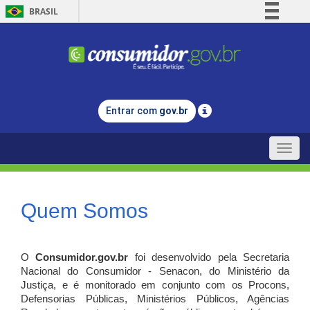
BRASIL
Simplifique!
Comunica BR
Participe
Acesso à informação
Entrar com
gov.br
Legislação
Canais
Toggle
naviga
Quem Somos
O
Consumidor.gov.br
foi desenvolvido pela Secretaria
Nacional do Consumidor - Senacon, do Ministério da
Justiça, e é monitorado em conjunto com os Procons,
Defensorias Públicas, Ministérios Públicos, Agências