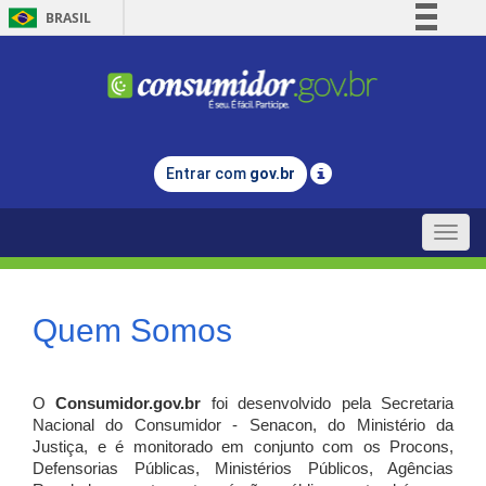
BRASIL
Simplifique!
Comunica BR
Participe
Acesso à informação
Entrar com
gov.br
Legislação
Canais
Toggle
naviga
Quem Somos
O
Consumidor.gov.br
foi desenvolvido pela Secretaria
Nacional do Consumidor - Senacon, do Ministério da
Justiça, e é monitorado em conjunto com os Procons,
Defensorias Públicas, Ministérios Públicos, Agências