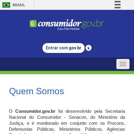
BRASIL
Simplifique!
Comunica BR
Participe
Acesso à informação
Entrar com
gov.br
Legislação
Canais
Toggle
naviga
Quem Somos
O
Consumidor.gov.br
foi desenvolvido pela Secretaria
Nacional do Consumidor - Senacon, do Ministério da
Justiça, e é monitorado em conjunto com os Procons,
Defensorias Públicas, Ministérios Públicos, Agências