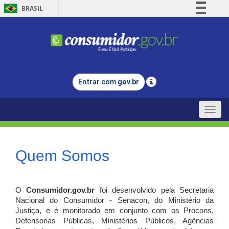
BRASIL
Simplifique!
Comunica BR
Participe
Acesso à informação
Entrar com
gov.br
Legislação
Canais
Toggle
naviga
Quem Somos
O
Consumidor.gov.br
foi desenvolvido pela Secretaria
Nacional do Consumidor - Senacon, do Ministério da
Justiça, e é monitorado em conjunto com os Procons,
Defensorias Públicas, Ministérios Públicos, Agências