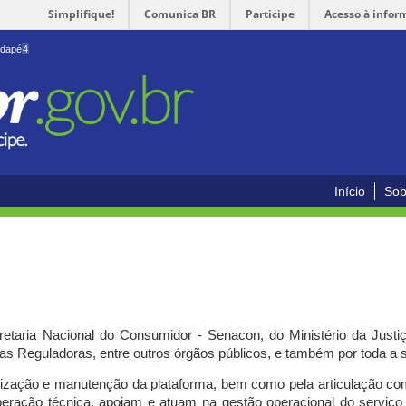
Simplifique!
Comunica BR
Participe
Acesso à infor
odapé
4
Início
Sob
cretaria Nacional do Consumidor - Senacon, do Ministério da Just
ias Reguladoras, entre outros órgãos públicos, e também por toda a
ilização e manutenção da plataforma, bem como pela articulação c
peração técnica, apoiam e atuam
na gestão operacional do serviç