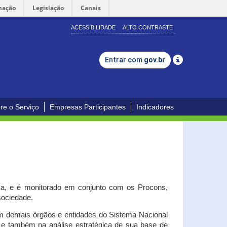
mação
Legislação
Canais
ACESSIBILIDADE
ALTO CONTRASTE
Entrar com
gov.br
re o Serviço
Empresas Participantes
Indicadores
iça, e é monitorado em conjunto com os Procons,
 sociedade.
om demais órgãos e entidades do Sistema Nacional
o e também na análise estratégica de sua base de