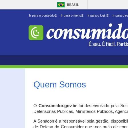
BRASIL
Ir para o conteúdo
1
Ir para o menu
2
Ir para o login
3
Ir para o r
Quem Somos
O
Consumidor.gov.br
foi desenvolvido pela Se
Defensorias Públicas, Ministérios Públicos, Agênc
A Senacon é a responsável pela gestão, disponib
de Defesa do Consumidor que, por meio de coo