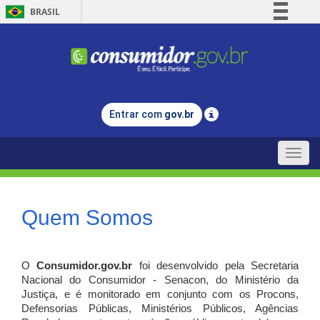
BRASIL
Simplifique!
Comunica BR
Participe
Acesso à informação
Entrar com
gov.br
Legislação
Canais
Toggle
naviga
Quem Somos
O
Consumidor.gov.br
foi desenvolvido pela Secretaria
Nacional do Consumidor - Senacon, do Ministério da
Justiça, e é monitorado em conjunto com os Procons,
Defensorias Públicas, Ministérios Públicos, Agências