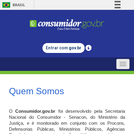
BRASIL
Simplifique!
Comunica BR
Participe
Acesso à informação
Entrar com
gov.br
Legislação
Canais
Toggle
naviga
Quem Somos
O
Consumidor.gov.br
foi desenvolvido pela Secretaria
Nacional do Consumidor - Senacon, do Ministério da
Justiça, e é monitorado em conjunto com os Procons,
Defensorias Públicas, Ministérios Públicos, Agências