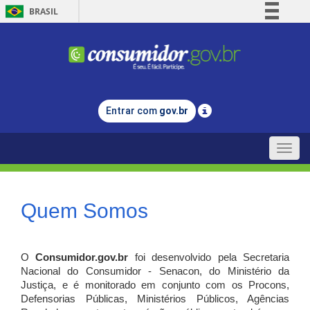
BRASIL
Simplifique!
Comunica BR
Participe
Acesso à informação
Entrar com
gov.br
Legislação
Canais
Toggle
naviga
Quem Somos
O
Consumidor.gov.br
foi desenvolvido pela Secretaria
Nacional do Consumidor - Senacon, do Ministério da
Justiça, e é monitorado em conjunto com os Procons,
Defensorias Públicas, Ministérios Públicos, Agências