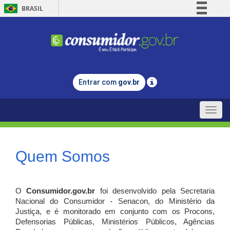
BRASIL
Simplifique!
Comunica BR
Participe
Acesso à informação
Entrar com
gov.br
Legislação
Canais
Toggle
naviga
Quem Somos
O
Consumidor.gov.br
foi desenvolvido pela Secretaria
Nacional do Consumidor - Senacon, do Ministério da
Justiça, e é monitorado em conjunto com os Procons,
Defensorias Públicas, Ministérios Públicos, Agências