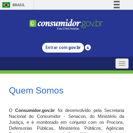
BRASIL
Simplifique!
Comunica BR
Participe
Acesso à informação
Entrar com
gov.br
Legislação
Canais
Toggle
naviga
Quem Somos
O
Consumidor.gov.br
foi desenvolvido pela Secretaria
Nacional do Consumidor - Senacon, do Ministério da
Justiça, e é monitorado em conjunto com os Procons,
Defensorias Públicas, Ministérios Públicos, Agências