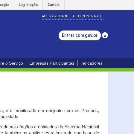
mação
Legislação
Canais
ACESSIBILIDADE
ALTO CONTRASTE
Entrar com
gov.br
re o Serviço
Empresas Participantes
Indicadores
iça, e é monitorado em conjunto com os Procons,
 sociedade.
om demais órgãos e entidades do Sistema Nacional
o e também na análise estratégica de sua base de