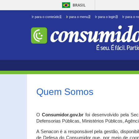
BRASIL
Ir para o conteúdo
1
Ir para o menu
2
Ir para o login
3
Ir para o r
Quem Somos
O
Consumidor.gov.br
foi desenvolvido pela Se
Defensorias Públicas, Ministérios Públicos, Agênc
A Senacon é a responsável pela gestão, disponib
de Defesa do Consumidor que, por meio de coo