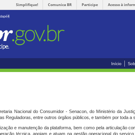
Simplifique!
Comunica BR
Participe
Acesso à infor
odapé
4
Início
Sob
cretaria Nacional do Consumidor - Senacon, do Ministério da Just
ias Reguladoras, entre outros órgãos públicos, e também por toda a
ilização e manutenção da plataforma, bem como pela articulação c
peração técnica, apoiam e atuam
na gestão operacional do serviç