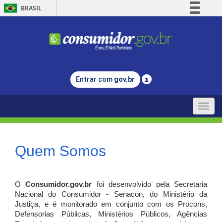
BRASIL
Simplifique!
Comunica BR
Participe
Acesso à informação
Entrar com
gov.br
Legislação
Canais
Toggle
naviga
Quem Somos
O
Consumidor.gov.br
foi desenvolvido pela Secretaria
Nacional do Consumidor - Senacon, do Ministério da
Justiça, e é monitorado em conjunto com os Procons,
Defensorias Públicas, Ministérios Públicos, Agências