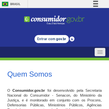
BRASIL
Simplifique!
Comunica BR
Participe
Acesso à informação
Entrar com
gov.br
Legislação
Canais
Toggle
naviga
Quem Somos
O
Consumidor.gov.br
foi desenvolvido pela Secretaria
Nacional do Consumidor - Senacon, do Ministério da
Justiça, e é monitorado em conjunto com os Procons,
Defensorias Públicas, Ministérios Públicos, Agências