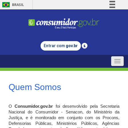
BRASIL
Simplifique!
Comunica BR
Participe
Acesso à informação
Entrar com
gov.br
Legislação
Canais
Toggle
naviga
Quem Somos
O
Consumidor.gov.br
foi desenvolvido pela Secretaria
Nacional do Consumidor - Senacon, do Ministério da
Justiça, e é monitorado em conjunto com os Procons,
Defensorias Públicas, Ministérios Públicos, Agências