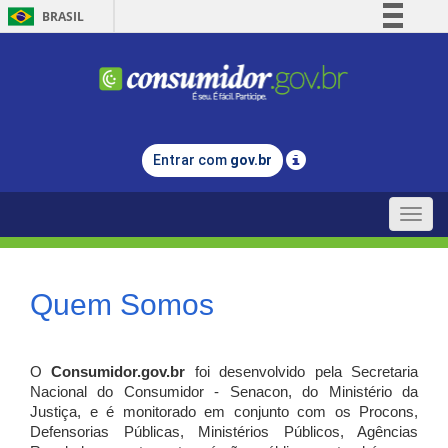
BRASIL
Simplifique!
Comunica BR
Participe
Acesso à informação
Entrar com
gov.br
Legislação
Canais
Toggle
naviga
Quem Somos
O
Consumidor.gov.br
foi desenvolvido pela Secretaria
Nacional do Consumidor - Senacon, do Ministério da
Justiça, e é monitorado em conjunto com os Procons,
Defensorias Públicas, Ministérios Públicos, Agências