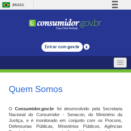
BRASIL
Simplifique!
Comunica BR
Participe
Acesso à informação
Entrar com
gov.br
Legislação
Canais
Toggle
naviga
Quem Somos
O
Consumidor.gov.br
foi desenvolvido pela Secretaria
Nacional do Consumidor - Senacon, do Ministério da
Justiça, e é monitorado em conjunto com os Procons,
Defensorias Públicas, Ministérios Públicos, Agências