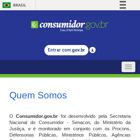
BRASIL
Simplifique!
Comunica BR
Participe
Acesso à informação
Entrar com
gov.br
Legislação
Canais
Toggle
naviga
Quem Somos
O
Consumidor.gov.br
foi desenvolvido pela Secretaria
Nacional do Consumidor - Senacon, do Ministério da
Justiça, e é monitorado em conjunto com os Procons,
Defensorias Públicas, Ministérios Públicos, Agências