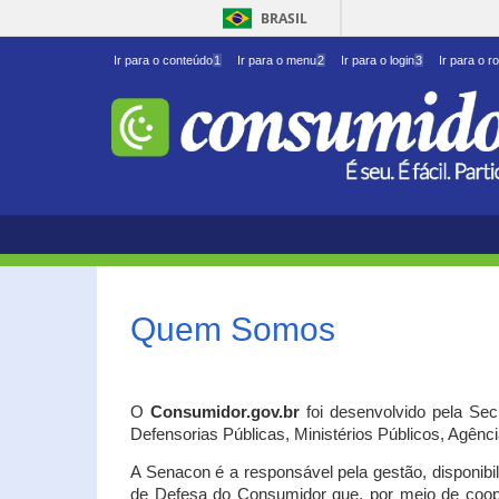
BRASIL
Ir para o conteúdo
1
Ir para o menu
2
Ir para o login
3
Ir para o r
Quem Somos
O
Consumidor.gov.br
foi desenvolvido pela Se
Defensorias Públicas, Ministérios Públicos, Agênc
A Senacon é a responsável pela gestão, disponib
de Defesa do Consumidor que, por meio de coo