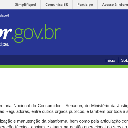
Simplifique!
Comunica BR
Participe
Acesso à infor
odapé
4
Início
Sob
cretaria Nacional do Consumidor - Senacon, do Ministério da Just
ias Reguladoras, entre outros órgãos públicos, e também por toda a
ilização e manutenção da plataforma, bem como pela articulação c
peração técnica, apoiam e atuam
na gestão operacional do serviç