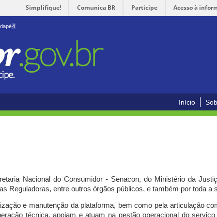
Simplifique!
Comunica BR
Participe
Acesso à infor
odapé
4
Início
Sob
cretaria Nacional do Consumidor - Senacon, do Ministério da Just
ias Reguladoras, entre outros órgãos públicos, e também por toda a
ilização e manutenção da plataforma, bem como pela articulação c
peração técnica, apoiam e atuam
na gestão operacional do serviç