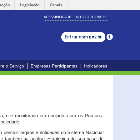
mação
Legislação
Canais
ACESSIBILIDADE
ALTO CONTRASTE
Entrar com
gov.br
re o Serviço
Empresas Participantes
Indicadores
iça, e é monitorado em conjunto com os Procons,
 sociedade.
om demais órgãos e entidades do Sistema Nacional
o e também na análise estratégica de sua base de