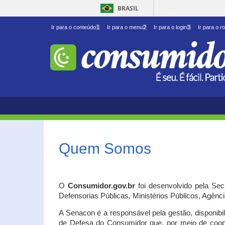
BRASIL
Ir para o conteúdo
1
Ir para o menu
2
Ir para o login
3
Ir para o r
Quem Somos
O
Consumidor.gov.br
foi desenvolvido pela Se
Defensorias Públicas, Ministérios Públicos, Agênc
A Senacon é a responsável pela gestão, disponib
de Defesa do Consumidor que, por meio de coo