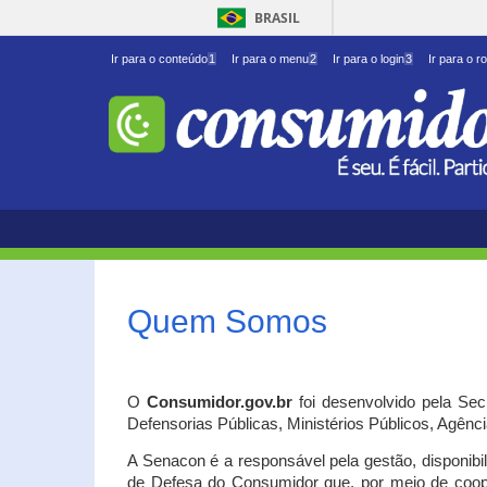
BRASIL
Ir para o conteúdo
1
Ir para o menu
2
Ir para o login
3
Ir para o r
Quem Somos
O
Consumidor.gov.br
foi desenvolvido pela Se
Defensorias Públicas, Ministérios Públicos, Agênc
A Senacon é a responsável pela gestão, disponib
de Defesa do Consumidor que, por meio de coo