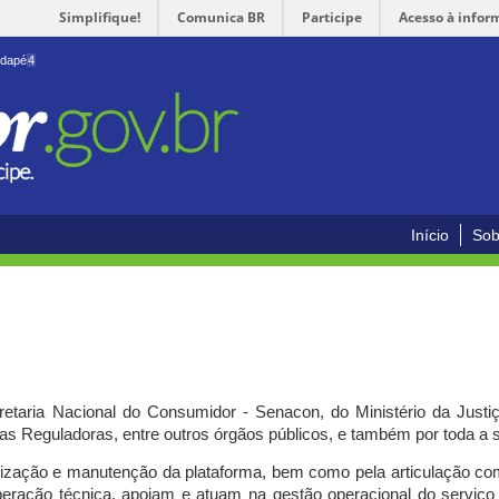
Simplifique!
Comunica BR
Participe
Acesso à infor
odapé
4
Início
Sob
cretaria Nacional do Consumidor - Senacon, do Ministério da Just
ias Reguladoras, entre outros órgãos públicos, e também por toda a
ilização e manutenção da plataforma, bem como pela articulação c
peração técnica, apoiam e atuam
na gestão operacional do serviç