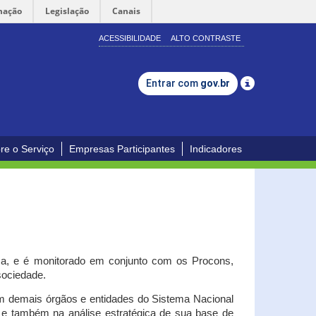
mação
Legislação
Canais
ACESSIBILIDADE
ALTO CONTRASTE
Entrar com
gov.br
re o Serviço
Empresas Participantes
Indicadores
iça, e é monitorado em conjunto com os Procons,
 sociedade.
om demais órgãos e entidades do Sistema Nacional
o e também na análise estratégica de sua base de