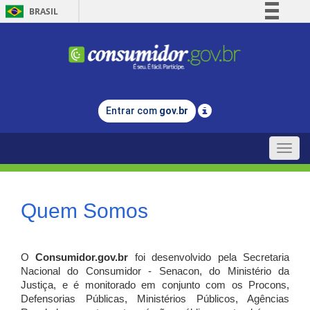
BRASIL
Simplifique!
Comunica BR
Participe
Acesso à informação
Entrar com
gov.br
Legislação
Canais
Toggle
naviga
Quem Somos
O
Consumidor.gov.br
foi desenvolvido pela Secretaria
Nacional do Consumidor - Senacon, do Ministério da
Justiça, e é monitorado em conjunto com os Procons,
Defensorias Públicas, Ministérios Públicos, Agências