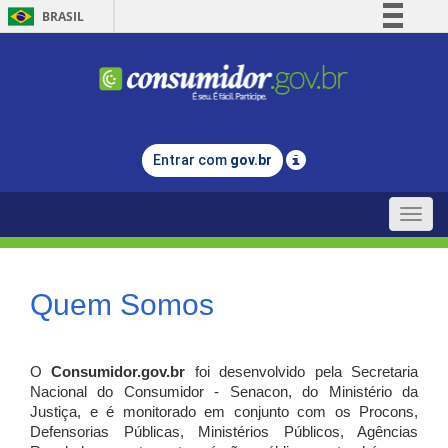
BRASIL
Simplifique!
Comunica BR
Participe
Acesso à informação
Entrar com
gov.br
Legislação
Canais
Toggle
naviga
Quem Somos
O
Consumidor.gov.br
foi desenvolvido pela Secretaria
Nacional do Consumidor - Senacon, do Ministério da
Justiça, e é monitorado em conjunto com os Procons,
Defensorias Públicas, Ministérios Públicos, Agências