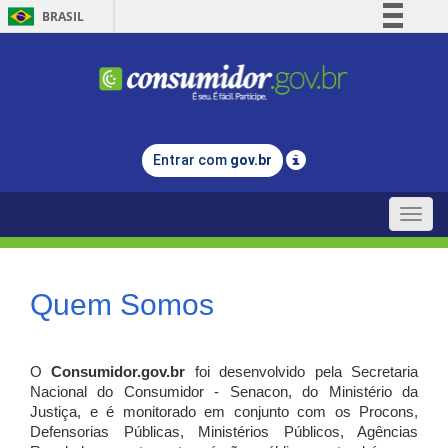
BRASIL
Simplifique!
Comunica BR
Participe
Acesso à informação
Entrar com
gov.br
Legislação
Canais
Toggle
naviga
Quem Somos
O
Consumidor.gov.br
foi desenvolvido pela Secretaria
Nacional do Consumidor - Senacon, do Ministério da
Justiça, e é monitorado em conjunto com os Procons,
Defensorias Públicas, Ministérios Públicos, Agências