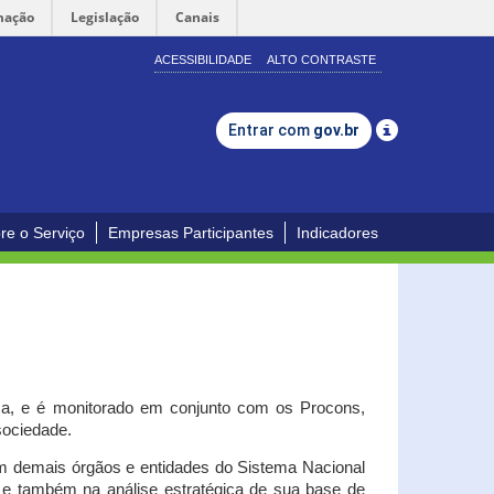
mação
Legislação
Canais
ACESSIBILIDADE
ALTO CONTRASTE
Entrar com
gov.br
re o Serviço
Empresas Participantes
Indicadores
iça, e é monitorado em conjunto com os Procons,
 sociedade.
om demais órgãos e entidades do Sistema Nacional
o e também na análise estratégica de sua base de