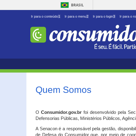
BRASIL
Ir para o conteúdo
1
Ir para o menu
2
Ir para o login
3
Ir para o r
Quem Somos
O
Consumidor.gov.br
foi desenvolvido pela Se
Defensorias Públicas, Ministérios Públicos, Agênc
A Senacon é a responsável pela gestão, disponib
de Defesa do Consumidor que, por meio de coo