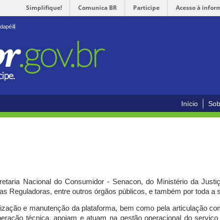
Simplifique!
Comunica BR
Participe
Acesso à infor
odapé
4
Início
Sob
cretaria Nacional do Consumidor - Senacon, do Ministério da Just
ias Reguladoras, entre outros órgãos públicos, e também por toda a
ilização e manutenção da plataforma, bem como pela articulação c
peração técnica, apoiam e atuam
na gestão operacional do serviç