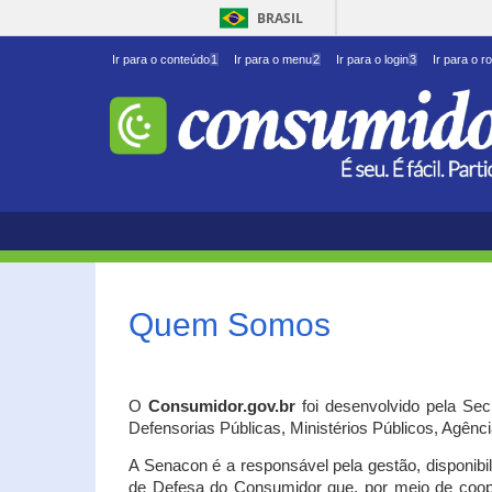
BRASIL
Ir para o conteúdo
1
Ir para o menu
2
Ir para o login
3
Ir para o r
Quem Somos
O
Consumidor.gov.br
foi desenvolvido pela Se
Defensorias Públicas, Ministérios Públicos, Agênc
A Senacon é a responsável pela gestão, disponib
de Defesa do Consumidor que, por meio de coo