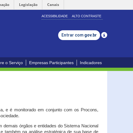
mação
Legislação
Canais
ACESSIBILIDADE
ALTO CONTRASTE
Entrar com
gov.br
re o Serviço
Empresas Participantes
Indicadores
iça, e é monitorado em conjunto com os Procons,
 sociedade.
om demais órgãos e entidades do Sistema Nacional
o e também na análise estratégica de sua base de