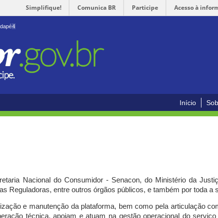
Simplifique!
Comunica BR
Participe
Acesso à infor
odapé
4
Início
Sob
cretaria Nacional do Consumidor - Senacon, do Ministério da Just
ias Reguladoras, entre outros órgãos públicos, e também por toda a
ilização e manutenção da plataforma, bem como pela articulação c
peração técnica, apoiam e atuam
na gestão operacional do serviç