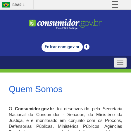
BRASIL
Simplifique!
Comunica BR
Participe
Acesso à informação
Entrar com
gov.br
Legislação
Canais
Toggle
naviga
Quem Somos
O
Consumidor.gov.br
foi desenvolvido pela Secretaria
Nacional do Consumidor - Senacon, do Ministério da
Justiça, e é monitorado em conjunto com os Procons,
Defensorias Públicas, Ministérios Públicos, Agências