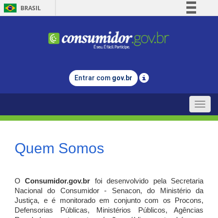
BRASIL
Simplifique!
Comunica BR
Participe
Acesso à informação
Entrar com
gov.br
Legislação
Canais
Toggle
naviga
Quem Somos
O
Consumidor.gov.br
foi desenvolvido pela Secretaria
Nacional do Consumidor - Senacon, do Ministério da
Justiça, e é monitorado em conjunto com os Procons,
Defensorias Públicas, Ministérios Públicos, Agências