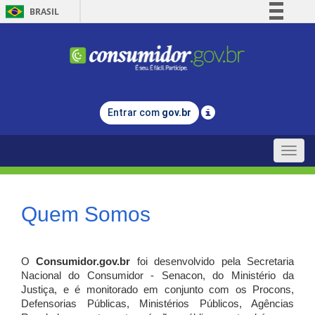
BRASIL
Simplifique!
Comunica BR
Participe
Acesso à informação
Entrar com
gov.br
Legislação
Canais
Toggle
naviga
Quem Somos
O
Consumidor.gov.br
foi desenvolvido pela Secretaria
Nacional do Consumidor - Senacon, do Ministério da
Justiça, e é monitorado em conjunto com os Procons,
Defensorias Públicas, Ministérios Públicos, Agências